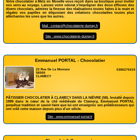
Votre chocolatier à Metz en Moselle vous reçoit dans sa boutique pour inviter
vos sens au voyage. Laissez votre odorat s’imprégner des doux effluves des
divers chocolats, admirez la finesse des réalisations toutes faites à la main et
régalez vos papilles en dégustant des créations chocolatées toutes plus
alléchantes les unes que les autres.
Mail : contact@chocolaterie-dumay.fr
Site : www.chocolaterie-dumay.fr
Emmanuel PORTAL - Chocolatier
22 Rue De La Monnaie
0386270419
58500
CLAMECY
PÂTISSIER CHOCOLATIER À CLAMECY DANS LA NIÈVRE (58). Installé depuis
1999 dans le cœur de la cité médiévale de Clamecy, Emmanuel PORTAL
perpétue tradition et savoir-faire que lui ont enseignés ses prédécesseurs qui
ont créé cette maison depuis plus d'un siècle.
Site : www.emmanuel-portal.fr