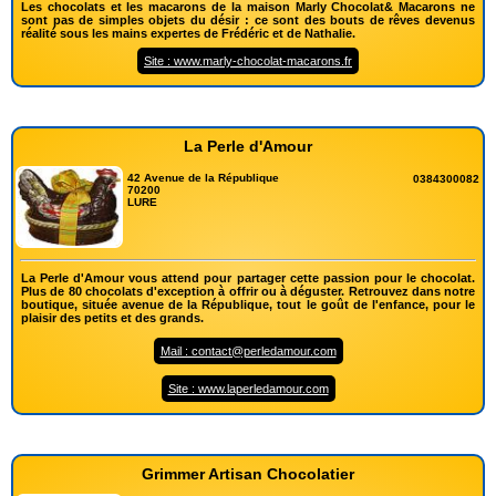
Les chocolats et les macarons de la maison Marly Chocolat& Macarons ne
sont pas de simples objets du désir : ce sont des bouts de rêves devenus
réalité sous les mains expertes de Frédéric et de Nathalie.
Site : www.marly-chocolat-macarons.fr
La Perle d'Amour
42 Avenue de la République
0384300082
70200
LURE
La Perle d'Amour vous attend pour partager cette passion pour le chocolat.
Plus de 80 chocolats d'exception à offrir ou à déguster. Retrouvez dans notre
boutique, située avenue de la République, tout le goût de l'enfance, pour le
plaisir des petits et des grands.
Mail : contact@perledamour.com
Site : www.laperledamour.com
Grimmer Artisan Chocolatier