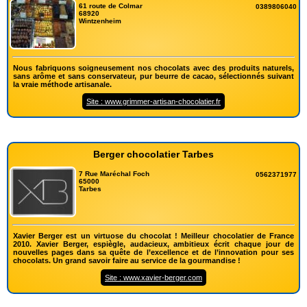
61 route de Colmar
0389806040
68920
Wintzenheim
Nous fabriquons soigneusement nos chocolats avec des produits naturels,
sans arôme et sans conservateur, pur beurre de cacao, sélectionnés suivant
la vraie méthode artisanale.
Site : www.grimmer-artisan-chocolatier.fr
Berger chocolatier Tarbes
7 Rue Maréchal Foch
0562371977
65000
Tarbes
Xavier Berger est un virtuose du chocolat ! Meilleur chocolatier de France
2010. Xavier Berger, espiègle, audacieux, ambitieux écrit chaque jour de
nouvelles pages dans sa quête de l’excellence et de l’innovation pour ses
chocolats. Un grand savoir faire au service de la gourmandise !
Site : www.xavier-berger.com