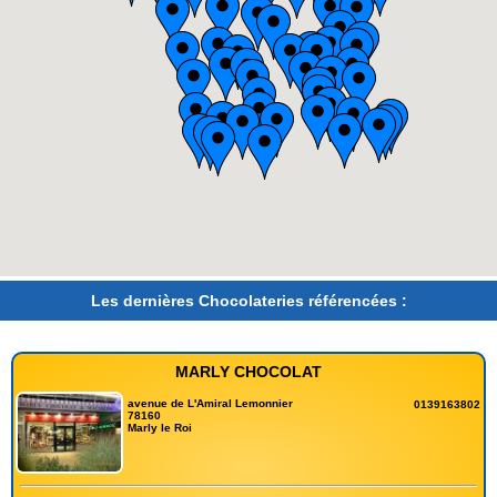
Les dernières Chocolateries référencées :
MARLY CHOCOLAT
avenue de L'Amiral Lemonnier
0139163802
78160
Marly le Roi