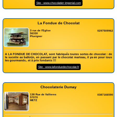
Site : www.chocolatier-imperial.com
La Fondue de Chocolat
3 rue de l'Eglise
0297509962
56330
Pluvigner
A LA FONDUE DE CHOCOLAT, sont fabriqués toutes sortes de chocolat : de
la sucette au ballotin, en passant par le chocolat marteau, il ya en pour tous
les gourmands.. et à prix fondants !!!
Site : www.lafonduedechocolat.fr
Chocolaterie Dumay
138 Rue de Vallieres
0387166590
57070
METZ