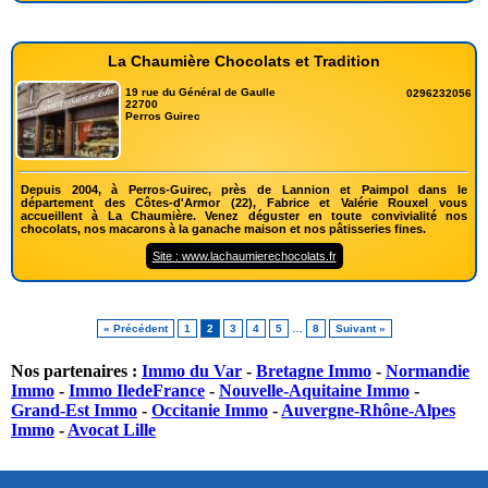
La Chaumière Chocolats et Tradition
19 rue du Général de Gaulle
0296232056
22700
Perros Guirec
Depuis 2004, à Perros-Guirec, près de Lannion et Paimpol dans le
département des Côtes-d'Armor (22), Fabrice et Valérie Rouxel vous
accueillent à La Chaumière. Venez déguster en toute convivialité nos
chocolats, nos macarons à la ganache maison et nos pâtisseries fines.
Site : www.lachaumierechocolats.fr
« Précédent
1
2
3
4
5
…
8
Suivant »
Nos partenaires :
Immo du Var
-
Bretagne Immo
-
Normandie
Immo
-
Immo IledeFrance
-
Nouvelle-Aquitaine Immo
-
Grand-Est Immo
-
Occitanie Immo
-
Auvergne-Rhône-Alpes
Immo
-
Avocat Lille