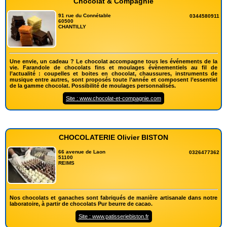
Chocolat & Compagnie
91 rue du Connétable
0344580911
60500
CHANTILLY
Une envie, un cadeau ? Le chocolat accompagne tous les événements de la
vie. Farandole de chocolats fins et moulages évènementiels au fil de
l’actualité : coupelles et boites en chocolat, chaussures, instruments de
musique entre autres, sont proposés toute l’année et composent l’essentiel
de la gamme chocolat. Possibilité de moulages personnalisés.
Site : www.chocolat-et-compagnie.com
CHOCOLATERIE Olivier BISTON
66 avenue de Laon
0326477362
51100
REIMS
Nos chocolats et ganaches sont fabriqués de manière artisanale dans notre
laboratoire, à partir de chocolats Pur beurre de cacao.
Site : www.patisseriebiston.fr